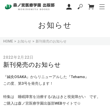
カ
コンテ
グ
ンツに
ー
イ
進む
ト
ン
お知らせ
HOME
お知らせ
新刊発売のお知らせ
2022年2月22日
新刊発売のお知らせ
『鍼灸OSAKA』からリニューアルした『Tehamo』
この度、第3号を発売します！
特集は 睡眠障害を治療する/あはきと視覚障がい です。
ご購入は森ノ宮医療学園出版部WEBサイトで☆