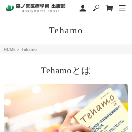
カ
コンテ
グ
ンツに
ー
イ
進む
ト
ン
Tehamo
HOME
Tehamo
Tehamoとは