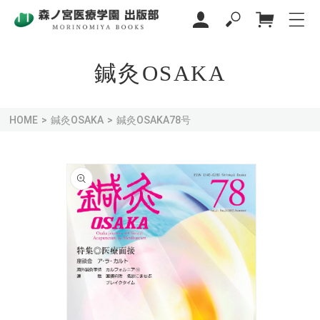
カ
コンテ
グ
ンツに
ー
イ
進む
ト
ン
鍼灸OSAKA
HOME
鍼灸OSAKA
鍼灸OSAKA78号
商品情
報にス
キップ