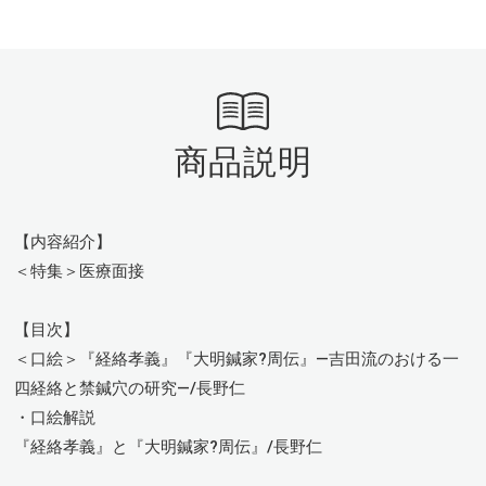
商品説明
【内容紹介】
＜特集＞医療面接
【目次】
＜口絵＞『経絡孝義』『大明鍼家?周伝』―吉田流のおける一
四経絡と禁鍼穴の研究―/長野仁
・口絵解説
『経絡孝義』と『大明鍼家?周伝』/長野仁