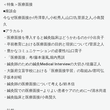
＜特集＞医療面接
■座談会
今なぜ医療面接か/丹澤章八,小松秀人,山口功,菅原之人,小島賢
久
■アラカルト
・医療面接を導入すると鍼灸臨床はどうかわるのか/小出良子
・卒前教育における医療面接の目的と現状について/菅原之人
・豊かなコミュニケーションの必要性/山口育子
・「医療面接」考/藤本蓮風,堀内秀訓
・鍼灸師のための鍼灸Medical Interviewの大切さ/佐藤正人
・大阪府立盲学校における「医療面接学習」の取組み/郡司弘
子坂本好昭
・鍼灸師の医療面接について考える/鈴木信
・鍼灸院での医療面接―よりよい患者ケアのために―/清水尚道
・鍼灸臨床と医療面接/小島賢久