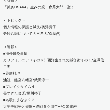
＜訃報＞
『鍼灸OSAKA』生みの親 森秀太郎 逝く
＜トピック＞
個人情報の保護と鍼灸/奥津貴子
奇経八脈についての再考３/孫基然
＜連載＞
■海外鍼灸事情
カリフォルニア〈その６〉西洋生まれの鍼灸術その１/金澤信
二郎
■薬膳料理
油祖 離宮八幡宮/武田淳一
■ブレイクタイム４
長すぎた貧乏/尾川裕子
■名歌にまなぶ２２
太平洋戦争と短歌―終戦６０周年―/久米建寿