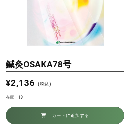
モ
ー
ダ
鍼灸OSAKA78号
ル
で
メ
通
デ
¥2,136
(税込)
ィ
常
ア
価
(1)
在庫：13
を
格
開
く
カートに追加する